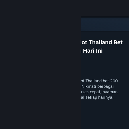
Sign in
Store
Community
GACOR4D | Link Terupdate Slot Thailand Bet
200 Perak Gampang Maxwin Hari Ini
About
Developer
GACOR4D
Publisher
Seo MBG2
Released
Jan 06, 2025
Support
GACOR4D hadir sebagai link terupdate Slot Thailand bet 200
perak yang banyak dicari pemain hari ini. Nikmati berbagai
Change language
pilihan permainan slot Thailand dengan akses cepat, nyaman,
dan peluang meraih kemenangan maksimal setiap harinya.
Get the Steam Mobile App
TAGS
View desktop website
+
REVIEWS