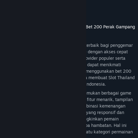
SLOT GACOR
SITUS GACOR
GACOR4D | Link Terupdate Slot Thailand Bet 200 Perak Gampang
Maxwin Hari Ini
GACOR4D
merupakan salah satu pilihan terbaik bagi penggemar
Slot Thailand yang mencari link terupdate dengan akses cepat
dan stabil. Dengan dukungan berbagai provider populer serta
pilihan permainan yang beragam, pemain dapat menikmati
pengalaman bermain yang lebih nyaman menggunakan bet 200
perak. Konsep permainan yang sederhana membuat Slot Thailand
semakin diminati oleh banyak pemain di Indonesia.
Melalui GACOR4D, pengguna dapat menemukan berbagai game
Slot Thailand terbaru yang menghadirkan fitur menarik, tampilan
modern, serta peluang mendapatkan kombinasi kemenangan
yang menguntungkan. Sistem permainan yang responsif dan
kompatibel di berbagai perangkat memungkinkan pemain
menikmati setiap putaran kapan saja tanpa hambatan. Hal ini
menjadikan Slot Thailand sebagai salah satu kategori permainan