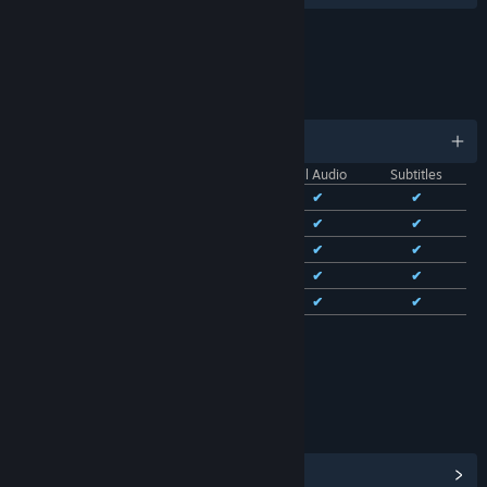
LINKS & INFO
LANGUAGES
English and 13 more
Interface
Full Audio
Subtitles
English
✔
✔
✔
French
✔
✔
✔
Italian
✔
✔
✔
German
✔
✔
✔
Spanish - Spain
✔
✔
✔
See all 14 supported languages
RATINGS
Age rating for: ESRB
View Steam Achievements
(38)