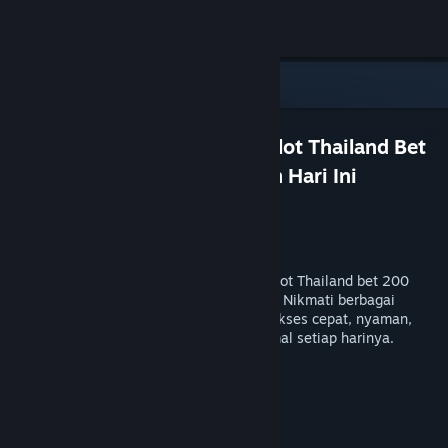
Sign in
Store
Community
GACOR4D | Link Terupdate Slot Thailand Bet
200 Perak Gampang Maxwin Hari Ini
About
Developer
GACOR4D
Publisher
Seo MBG2
Released
Jan 06, 2025
Support
GACOR4D hadir sebagai link terupdate Slot Thailand bet 200
perak yang banyak dicari pemain hari ini. Nikmati berbagai
Change language
pilihan permainan slot Thailand dengan akses cepat, nyaman,
dan peluang meraih kemenangan maksimal setiap harinya.
Get the Steam Mobile App
TAGS
View desktop website
+
REVIEWS