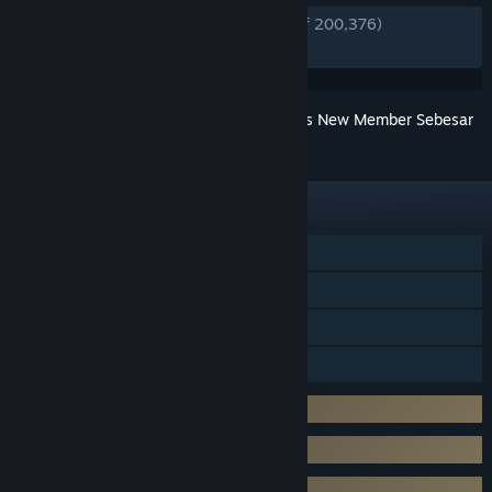
ENGLISH REVIEWS
Very Positive
(83% of 200,376)
RECENT:
Very Positive
(87% of 4,946)
KHUSUS HARI INI! Daftar dan Klaim Bonus New Member Sebesar
25%. Daftar dan Mainkan Sekarang
FEATURES
Situs Toto
Toto Online
Jackpot Togel
Prediksi Angka Akurat
Situs Toto Online
Situs Toto Terpercaya
Situs Toto No 1